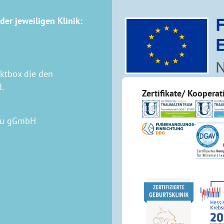
der jeweiligen Klinik:
aktbox die den
d.
Zertifikate/ Koopera
rau gGmbH