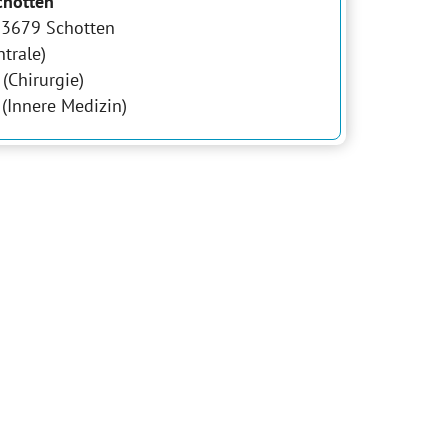
chotten
 63679 Schotten
trale)
(Chirurgie)
(Innere Medizin)