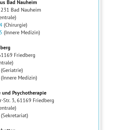
aus
Bad Nauheim
61231 Bad Nauheim
entrale)
4
(Chirurgie)
5
(Innere Medizin)
dberg
 61169 Friedberg
trale)
(Geriatrie)
(Innere Medizin)
ie und Psychotherapie
-Str. 3, 61169 Friedberg
entrale)
(Sekretariat)