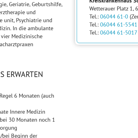
Kreiskrankenhaus S
, Geriatrie, Geburtshilfe,
Wetterauer Platz 1,
erztherapie und
Tel.:
06044 61-0
(Zen
e unit, Psychiatrie und
Tel.:
06044 61-5541
zin. In die ambulante
Tel.:
06044 61-5017
vier Medizinische
Facharztpraxen
NS ERWARTEN
r Regel 6 Monaten (auch
ate Innere Medizin
 bei 30 Monaten noch 1
sorgung
r/bei Beginn der