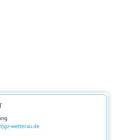
rrent)
T
ung
t)gz-wetterau.de