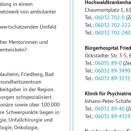
Hochwaldkrankenh
ldung in einem
Chaumontplatz 1, 
netzwerk von ambulanter
Tel.:
06032 702-0
(Z
Tel.:
06032 702-222
 wertschätzenden Umfeld
Tel.:
06032 702-240
icher Mentorinnen und
Bürgerhospital Frie
rentwickeln?
Ockstädter Str. 3-5,
Tel.:
06031 89-0
(Zen
Tel.:
06031 89-3490
Nauheim, Friedberg, Bad
Tel.:
06031 89-3231
Gesundheitszentrum
eitgeber in der Region.
Klinik für Psychiatr
sorgen ochspezialisiert
Johann-Peter-Schäfer
tionäre sowie über 100.000
Tel.:
06031 89-40
(Z
re Schwerpunkte liegen in
Tel.:
06031 89-4319
ie, Unfallchirurgie und
logie, Onkologie,