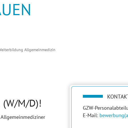
AUEN
AUEN
(cu
Weiterbildung Allgemeinmedizin
KONTAK
 (W/M/D)!
GZW-Personalabteil
E-Mail:
bewerbung(a
 Allgemeinmediziner