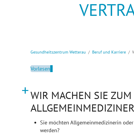
VERTR
VERTR
Sie sind hier:
Gesundheitszentrum Wetterau
Beruf und Karriere
Vorlesen
WIR MACHEN SIE ZUM
ALLGEMEINMEDIZINER
Sie möchten Allgemeinmedizinerin oder
werden?