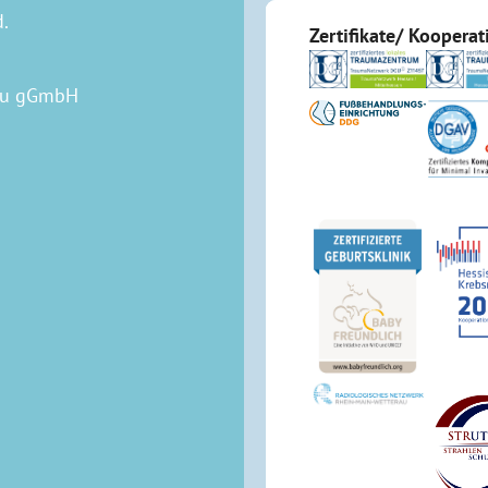
d.
Zertifikate/ Koopera
rau gGmbH