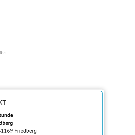
ter
KT
stunde
dberg
 61169 Friedberg