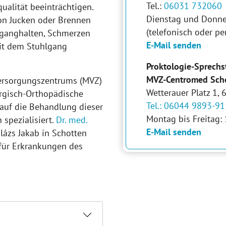
Tel.:
06031 732060
ualität beeinträchtigen.
Dienstag und Donne
von Jucken oder Brennen
(telefonisch oder pe
hlganghalten, Schmerzen
E-Mail senden
it dem Stuhlgang
Proktologie-Sprech
MVZ-Centromed Sch
Versorgungszentrums (MVZ)
Wetterauer Platz 1,
urgisch-Orthopädische
Tel.: 06044 9893-91
auf die Behandlung dieser
Montag bis Freitag:
spezialisiert.
Dr. med.
E-Mail senden
lázs Jakab in Schotten
für Erkrankungen des