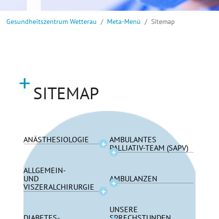
Sie sind hier:
Gesundheitszentrum Wetterau
Meta-Menü
Sitemap
SITEMAP
ANÄSTHESIOLOGIE
AMBULANTES
PALLIATIV-TEAM (SAPV)
ALLGEMEIN-
UND
AMBULANZEN
VISZERALCHIRURGIE
UNSERE
DIABETES-
SPRECHSTUNDEN